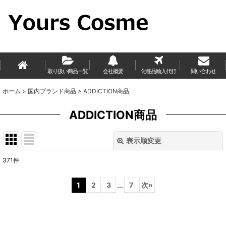
取り扱い商品一覧
会社概要
化粧品輸入代行
問い合わせ
ホーム
>
国内ブランド商品
>
ADDICTION商品
ADDICTION商品
表示順変更
閉じる
371
件
表示数
:
1
2
3
...
7
次
»
並び順
:
絞り込む