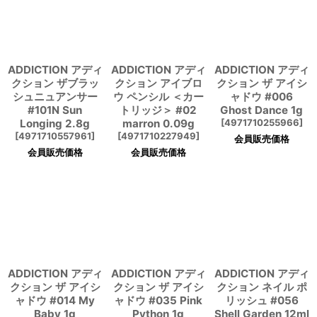
ADDICTION アディ
ADDICTION アディ
ADDICTION アディ
クション ザブラッ
クション アイブロ
クション ザ アイシ
シュニュアンサー
ウ ペンシル ＜カー
ャドウ #006
#101N Sun
トリッジ＞ #02
Ghost Dance 1g
Longing 2.8g
marron 0.09g
[
4971710255966
]
[
4971710557961
]
[
4971710227949
]
会員販売価格
会員販売価格
会員販売価格
ADDICTION アディ
ADDICTION アディ
ADDICTION アディ
クション ザ アイシ
クション ザ アイシ
クション ネイル ポ
ャドウ #014 My
ャドウ #035 Pink
リッシュ #056
Baby 1g
Python 1g
Shell Garden 12ml