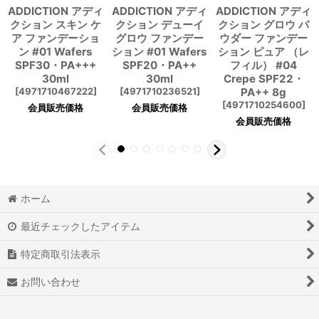
ADDICTION アディ
ADDICTION アディ
ADDICTION アディ
クション スキン ケ
クション デューイ
クション グロウ パ
ア ファンデーショ
グロウ ファンデー
ウダー ファンデー
ン #01 Wafers
ション #01 Wafers
ション ピュア （レ
SPF30・PA+++
SPF20・PA++
フィル） #04
30ml
30ml
Crepe SPF22・
[
4971710467222
]
[
4971710236521
]
PA++ 8g
[
4971710254600
]
会員販売価格
会員販売価格
会員販売価格
ホーム
最近チェックしたアイテム
特定商取引法表示
お問い合わせ