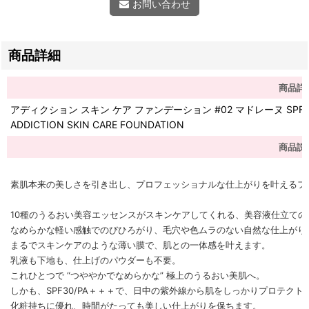
お問い合わせ
商品詳細
商品詳
アディクション スキン ケア ファンデーション #02 マドレーヌ SPF30・
ADDICTION SKIN CARE FOUNDATION
商品説
素肌本来の美しさを引き出し、プロフェッショナルな仕上がりを叶えるフ
10種のうるおい美容エッセンスがスキンケアしてくれる、美容液仕立て
なめらかな軽い感触でのびひろがり、毛穴や色ムラのない自然な仕上がり
まるでスキンケアのような薄い膜で、肌との一体感を叶えます。
乳液も下地も、仕上げのパウダーも不要。
これひとつで “つややかでなめらかな” 極上のうるおい美肌へ。
しかも、SPF30/PA＋＋＋で、日中の紫外線から肌をしっかりプロテクト
化粧持ちに優れ、時間がたっても美しい仕上がりを保ちます。