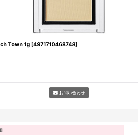
h Town 1g
[
4971710468748
]
お問い合わせ
細