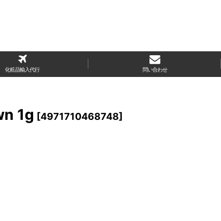
化粧品輸入代行
問い合わせ
n 1g
[
4971710468748
]