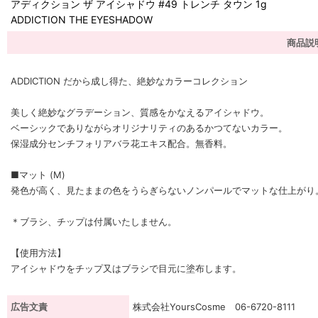
アディクション ザ アイシャドウ #49 トレンチ タウン 1g
ADDICTION THE EYESHADOW
商品説
ADDICTION だから成し得た、絶妙なカラーコレクション
美しく絶妙なグラデーション、質感をかなえるアイシャドウ。
ベーシックでありながらオリジナリティのあるかつてないカラー。
保湿成分センチフォリアバラ花エキス配合。無香料。
■マット (M)
発色が高く、見たままの色をうらぎらないノンパールでマットな仕上がり
＊ブラシ、チップは付属いたしません。
【使用方法】
アイシャドウをチップ又はブラシで目元に塗布します。
広告文責
株式会社YoursCosme 06-6720-8111