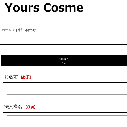
ホーム
>
お問い合わせ
STEP 1
入力
お名前
[
必須
]
法人様名
[
必須
]