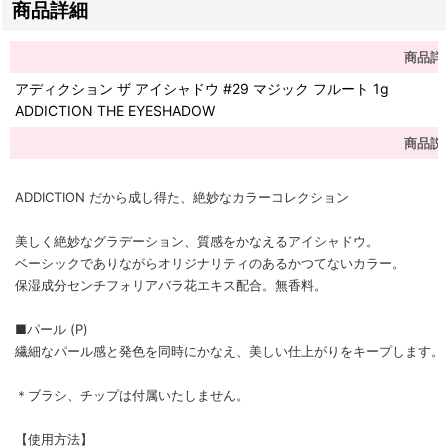
商品詳細
商品詳
アディクション ザ アイシャドウ #29 マジック フルート 1g
ADDICTION THE EYESHADOW
商品説
ADDICTION だから成し得た、絶妙なカラーコレクション
美しく絶妙なグラデーション、質感をかなえるアイシャドウ。
ベーシックでありながらオリジナリティのあるかつてないカラー。
保湿成分センチフォリアバラ花エキス配合。無香料。
■パール (P)
繊細なパール感と発色を同時にかなえ、美しい仕上がりをキープします。
＊ブラシ、チップは付属いたしません。
【使用方法】