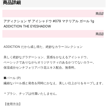
商品詳細
商品詳
アディクション ザ アイシャドウ #079 マテリアル ガール 1g
ADDICTION THE EYESHADOW
商品説
ADDICTION だから成し得た、絶妙なカラーコレクション
美しく絶妙なグラデーション、質感をかなえるアイシャドウ。
ベーシックでありながらオリジナリティのあるかつてないカラー。
保湿成分センチフォリアバラ花エキス配合。無香料。
■パール (P)
繊細なパール感と発色を同時にかなえ、美しい仕上がりをキープします。
＊ブラシ、チップは付属いたしません。
【使用方法】