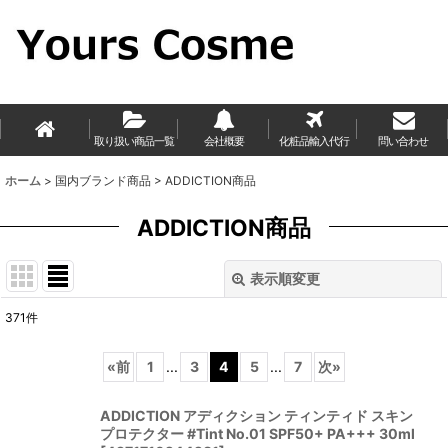
取り扱い商品一覧
会社概要
化粧品輸入代行
問い合わせ
ホーム
>
国内ブランド商品
>
ADDICTION商品
ADDICTION商品
表示順変更
閉じる
371
件
表示数
:
«
前
1
...
3
4
5
...
7
次
»
並び順
:
ADDICTION アディクション ティンティド スキン
プロテクター #Tint No.01 SPF50+ PA+++ 30ml
絞り込む