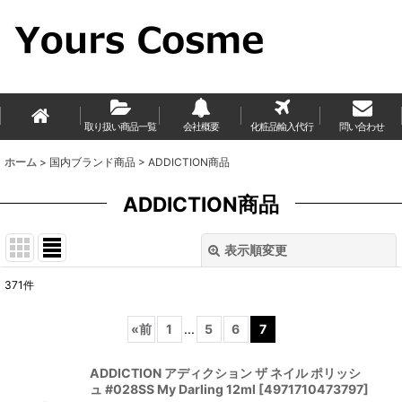
取り扱い商品一覧
会社概要
化粧品輸入代行
問い合わせ
ホーム
>
国内ブランド商品
>
ADDICTION商品
ADDICTION商品
表示順変更
閉じる
371
件
表示数
:
«
前
1
...
5
6
7
並び順
:
ADDICTION アディクション ザ ネイル ポリッシ
ュ #028SS My Darling 12ml
[
4971710473797
]
絞り込む