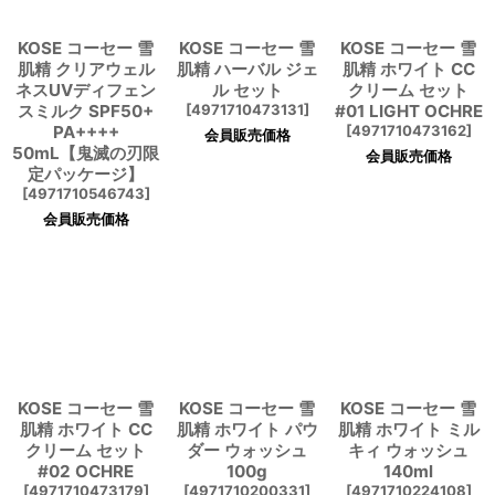
KOSE コーセー 雪
KOSE コーセー 雪
KOSE コーセー 雪
肌精 クリアウェル
肌精 ハーバル ジェ
肌精 ホワイト CC
ネスUVディフェン
ル セット
クリーム セット
スミルク SPF50+
[
4971710473131
]
#01 LIGHT OCHRE
PA++++
[
4971710473162
]
会員販売価格
50mL【鬼滅の刃限
会員販売価格
定パッケージ】
[
4971710546743
]
会員販売価格
KOSE コーセー 雪
KOSE コーセー 雪
KOSE コーセー 雪
肌精 ホワイト CC
肌精 ホワイト パウ
肌精 ホワイト ミル
クリーム セット
ダー ウォッシュ
キィ ウォッシュ
#02 OCHRE
100g
140ml
[
4971710473179
]
[
4971710200331
]
[
4971710224108
]