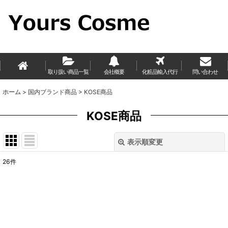
取り扱い商品一覧
会社概要
化粧品輸入代行
問い合わせ
ホーム
>
国内ブランド商品
>
KOSE商品
KOSE商品
表示順変更
閉じる
26
件
表示数
:
並び順
:
絞り込む