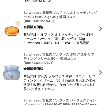
GINSENG RENEW…
Sulwhasoo 雪花秀 ソルファス ルミタッチ パウダ
ー #23 True Beige 30g 韓国コスメ
[
8806403151446
]
会員販売価格
商品詳細 ソルファス ルミタッチ パウダー 23号
トゥルー ベージュ （落ち着いた色） 30g
Sulwhasoo LUMITOUCH POWDER 商品説明 …
Sulwhasoo 雪花秀 ソルファス 水律 スユル リフ
ティング クリーム 50ml 韓国コスメ
[
8806403207471
]
会員販売価格
商品詳細 雪花秀 ソルファス 水律 スユル リフ
ティング クリーム 50ml 商品説明 お肌の水分
状態を改善し内側から、なめらかで弾力のあるお
肌へと 整えてくれる…
Sulwhasoo 雪花秀 ソルファス パーフェクティン
グ クッション 13号 LIGHT PINK SPF50+/PA+++