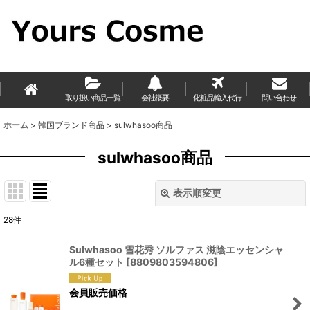
取り扱い商品一覧
会社概要
化粧品輸入代行
問い合わせ
ホーム
>
韓国ブランド商品
>
sulwhasoo商品
sulwhasoo商品
表示順変更
閉じる
28
件
表示数
:
Sulwhasoo 雪花秀 ソルファス 滋陰エッセンシャ
ル6種セット
[
8809803594806
]
並び順
:
会員販売価格
絞り込む