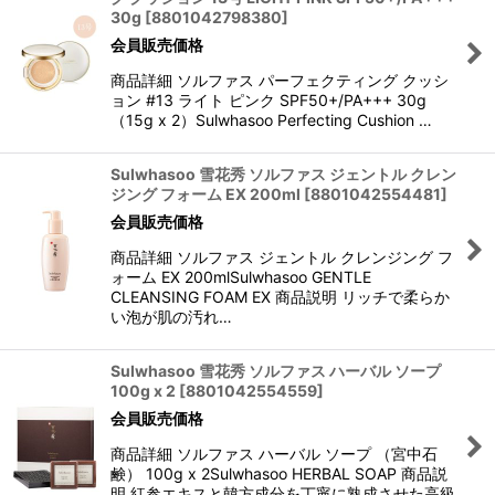
30g
[
8801042798380
]
会員販売価格
商品詳細 ソルファス パーフェクティング クッシ
ョン #13 ライト ピンク SPF50+/PA+++ 30g
（15g x 2）Sulwhasoo Perfecting Cushion …
Sulwhasoo 雪花秀 ソルファス ジェントル クレン
ジング フォーム EX 200ml
[
8801042554481
]
会員販売価格
商品詳細 ソルファス ジェントル クレンジング フ
ォーム EX 200mlSulwhasoo GENTLE
CLEANSING FOAM EX 商品説明 リッチで柔らか
い泡が肌の汚れ…
Sulwhasoo 雪花秀 ソルファス ハーバル ソープ
100g x 2
[
8801042554559
]
会員販売価格
商品詳細 ソルファス ハーバル ソープ （宮中石
鹸） 100g x 2Sulwhasoo HERBAL SOAP 商品説
明 紅参エキスと韓方成分を丁寧に熟成させた高級