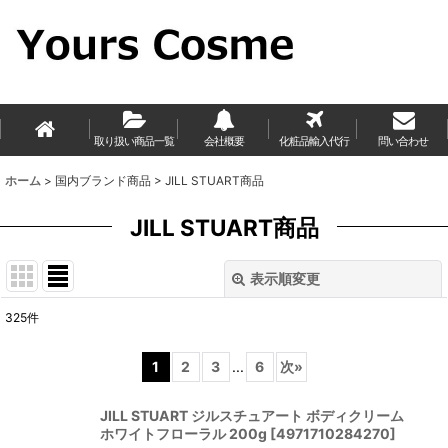
取り扱い商品一覧
会社概要
化粧品輸入代行
問い合わせ
ホーム
>
国内ブランド商品
>
JILL STUART商品
JILL STUART商品
表示順変更
閉じる
325
件
表示数
:
1
2
3
...
6
次
»
並び順
:
JILL STUART ジルスチュアート ボディクリーム
ホワイトフローラル 200g
[
4971710284270
]
絞り込む