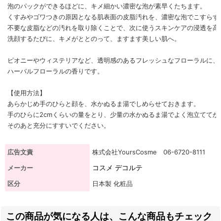
泡のパックができるほどに、キメ細かい濃密な泡が素早くたちます。
くすみやゴワつきの原因となる肌表面の皮脂汚れを、濃密な泡でこすらず
不要な皮脂などの汚れを取り除くことで、次に使うスキンケアの浸透を高
洗顔するたびに、キメがととのって、ますます美しい肌へ。
ピオニーやウィステリアなど、透明感のあるフレッシュなフローラルに、
ハーバルフローラルの香りです。
【使用方法】
あらかじめ手のひらと顔を、水かぬるま湯でしめらせておきます。
手のひらに2cmくらいの量をとり、少量の水かぬるま湯でよく泡立てて
そのあと充分にすすいでください。
広告文責
株式会社YoursCosme 06-6720-8111
コスメ デコルテ
メーカー
区分
日本製 化粧品
この商品が気になる人は、こんな商品もチェック