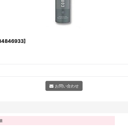
84846933
]
お問い合わせ
細