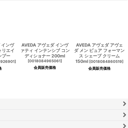
ダ インヴ
AVEDA アヴェダ インヴ
AVEDA アヴェダ アヴェ
ォリエイ
ァティ インテンシブ コン
ダ メン ピュア フォーマン
ンプー
ディショナー 200ml
ス シェーブ クリーム
[
0018084965061
]
150ml
926901
]
[
0018084860519
]
会員販売価格
格
会員販売価格