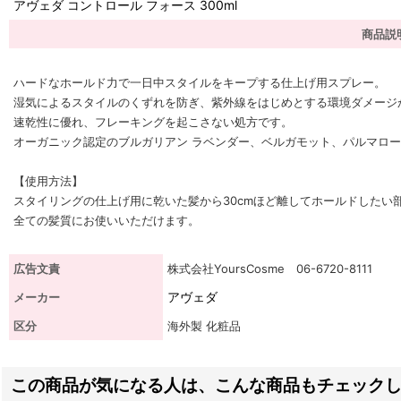
アヴェダ コントロール フォース 300ml
商品説
ハードなホールド力で一日中スタイルをキープする仕上げ用スプレー。
湿気によるスタイルのくずれを防ぎ、紫外線をはじめとする環境ダメージ
速乾性に優れ、フレーキングを起こさない処方です。
オーガニック認定のブルガリアン ラベンダー、ベルガモット、パルマロー
【使用方法】
スタイリングの仕上げ用に乾いた髪から30cmほど離してホールドしたい
全ての髪質にお使いいただけます。
広告文責
株式会社YoursCosme 06-6720-8111
アヴェダ
メーカー
区分
海外製 化粧品
この商品が気になる人は、こんな商品もチェック