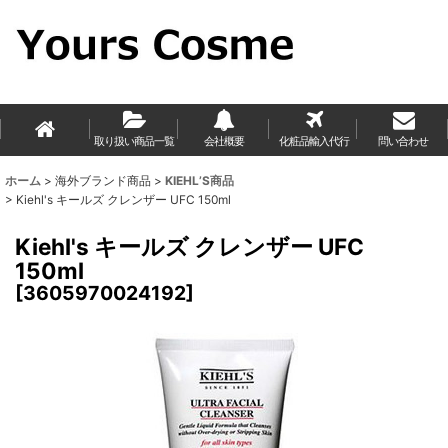
取り扱い商品一覧
会社概要
化粧品輸入代行
問い合わせ
ホーム
>
海外ブランド商品
>
KIEHL’S商品
>
Kiehl's キールズ クレンザー UFC 150ml
Kiehl's キールズ クレンザー UFC
150ml
[
3605970024192
]