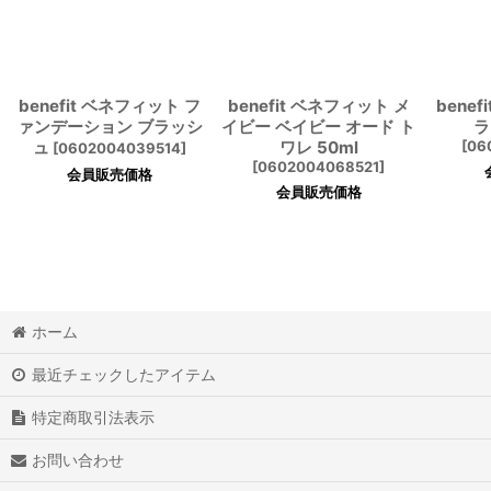
benefit ベネフィット フ
benefit ベネフィット メ
bene
ァンデーション ブラッシ
イビー ベイビー オード ト
ラ
ュ
ワレ 50ml
[
06
[
0602004039514
]
[
0602004068521
]
会員販売価格
会員販売価格
ホーム
最近チェックしたアイテム
特定商取引法表示
お問い合わせ