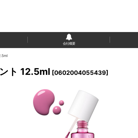
会社概要
.5ml
ト 12.5ml
[
0602004055439
]