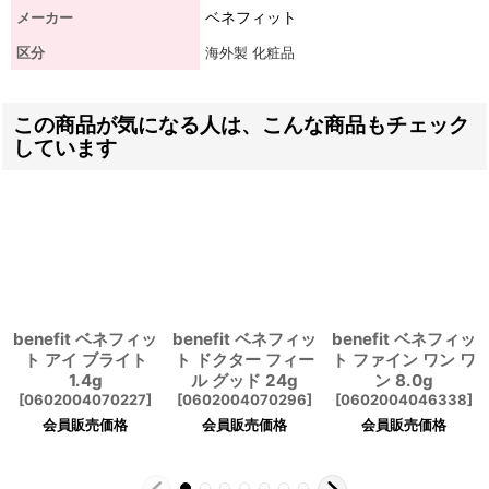
ベネフィット
メーカー
区分
海外製 化粧品
この商品が気になる人は、こんな商品もチェック
しています
benefit ベネフィッ
benefit ベネフィッ
benefit ベネフィッ
ト アイ ブライト
ト ドクター フィー
ト ファイン ワン ワ
1.4g
ル グッド 24g
ン 8.0g
[
0602004070227
]
[
0602004070296
]
[
0602004046338
]
会員販売価格
会員販売価格
会員販売価格