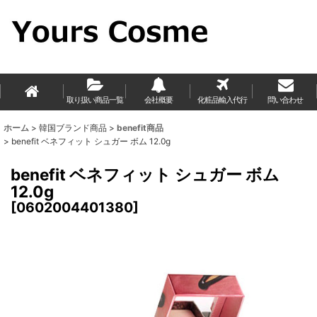
取り扱い商品一覧
会社概要
化粧品輸入代行
問い合わせ
ホーム
>
韓国ブランド商品
>
benefit商品
>
benefit ベネフィット シュガー ボム 12.0g
benefit ベネフィット シュガー ボム
12.0g
[
0602004401380
]