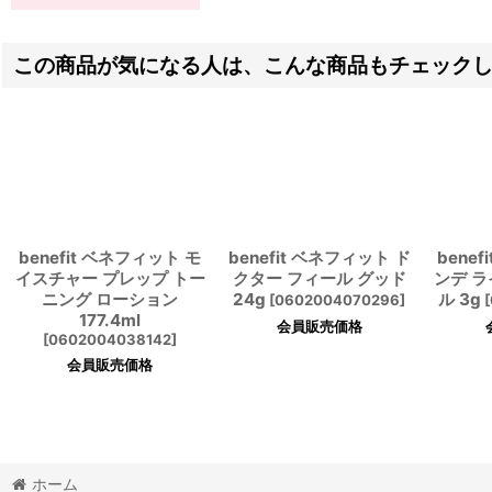
この商品が気になる人は、こんな商品もチェック
benefit ベネフィット モ
benefit ベネフィット ド
bene
イスチャー プレップ トー
クター フィール グッド
ンデ 
ニング ローション
24g
ル 3g
[
0602004070296
]
[
177.4ml
会員販売価格
[
0602004038142
]
会員販売価格
ホーム