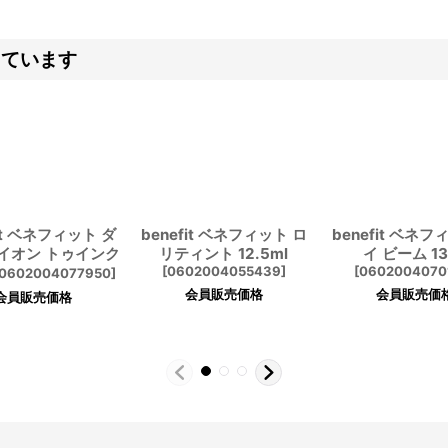
しています
fit ベネフィット ダ
benefit ベネフィット ロ
benefit ベネフ
ライオン トゥインク
リティント 12.5ml
イ ビーム 13
[
0602004055439
]
[
0602004070
0602004077950
]
会員販売価格
会員販売価
会員販売価格