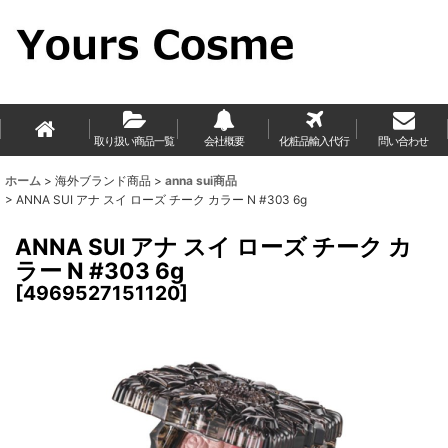
取り扱い商品一覧
会社概要
化粧品輸入代行
問い合わせ
ホーム
>
海外ブランド商品
>
anna sui商品
>
ANNA SUI アナ スイ ローズ チーク カラー N #303 6g
ANNA SUI アナ スイ ローズ チーク カ
ラー N #303 6g
[
4969527151120
]