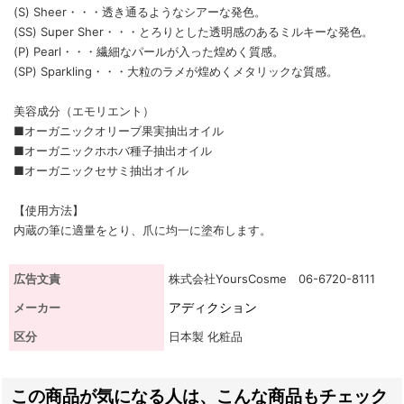
(S) Sheer・・・透き通るようなシアーな発色。
(SS) Super Sher・・・とろりとした透明感のあるミルキーな発色。
(P) Pearl・・・繊細なパールが入った煌めく質感。
(SP) Sparkling・・・大粒のラメが煌めくメタリックな質感。
美容成分（エモリエント）
■オーガニックオリーブ果実抽出オイル
■オーガニックホホバ種子抽出オイル
■オーガニックセサミ抽出オイル
【使用方法】
内蔵の筆に適量をとり、爪に均一に塗布します。
広告文責
株式会社YoursCosme 06-6720-8111
アディクション
メーカー
区分
日本製 化粧品
この商品が気になる人は、こんな商品もチェック