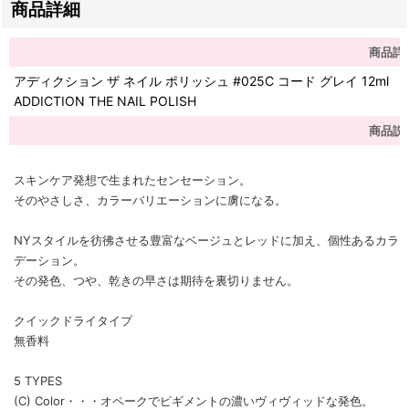
商品詳細
商品詳
アディクション ザ ネイル ポリッシュ #025C コード グレイ 12ml
ADDICTION THE NAIL POLISH
商品説
スキンケア発想で生まれたセンセーション。
そのやさしさ、カラーバリエーションに虜になる。
NYスタイルを彷彿させる豊富なベージュとレッドに加え、個性あるカラーは
デーション。
その発色、つや、乾きの早さは期待を裏切りません。
クイックドライタイプ
無香料
5 TYPES
(C) Color・・・オペークでピギメントの濃いヴィヴィッドな発色。