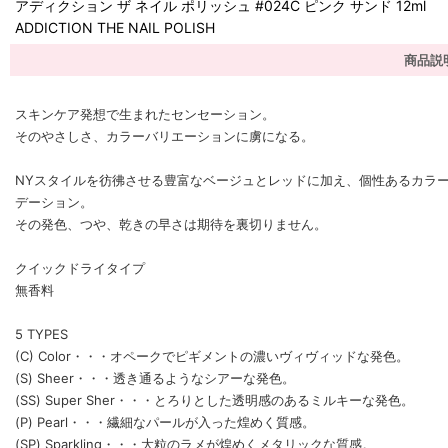
アディクション ザ ネイル ポリッシュ #024C ピンク サンド 12ml
ADDICTION THE NAIL POLISH
商品説
スキンケア発想で生まれたセンセーション。
そのやさしさ、カラーバリエーションに虜になる。
NYスタイルを彷彿させる豊富なベージュとレッドに加え、個性あるカラーは
デーション。
その発色、つや、乾きの早さは期待を裏切りません。
クイックドライタイプ
無香料
5 TYPES
(C) Color・・・オペークでピギメントの濃いヴィヴィッドな発色。
(S) Sheer・・・透き通るようなシアーな発色。
(SS) Super Sher・・・とろりとした透明感のあるミルキーな発色。
(P) Pearl・・・繊細なパールが入った煌めく質感。
(SP) Sparkling・・・大粒のラメが煌めくメタリックな質感。