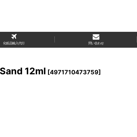
化粧品輸入代行
問い合わせ
and 12ml
[
4971710473759
]