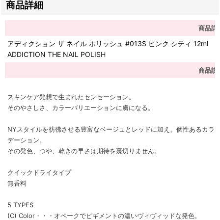
商品詳細
商品詳
アディクション ザ ネイル ポリッシュ #013S ピンク シティ 12ml
ADDICTION THE NAIL POLISH
商品説
スキンケア発想で生まれたセンセーション。
そのやさしさ、カラーバリエーションに虜になる。
NYスタイルを彷彿させる豊富なベージュとレッドに加え、個性あるカラーは
デーション。
その発色、つや、乾きの早さは期待を裏切りません。
クイックドライタイプ
無香料
5 TYPES
(C) Color・・・オペークでピギメントの濃いヴィヴィッドな発色。