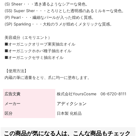
(S) Sheer・・・透き通るようなシアーな発色。
(SS) Super Sher・・・とろりとした透明感のあるミルキーな発色。
(P) Pearl・・・繊細なパールが入った煌めく質感。
(SP) Sparkling・・・大粒のラメが煌めくメタリックな質感。
美容成分（エモリエント）
■オーガニックオリーブ果実抽出オイル
■オーガニックホホバ種子抽出オイル
■オーガニックセサミ抽出オイル
【使用方法】
内蔵の筆に適量をとり、爪に均一に塗布します。
広告文責
株式会社YoursCosme 06-6720-8111
アディクション
メーカー
区分
日本製 化粧品
この商品が気になる人は、こんな商品もチェック