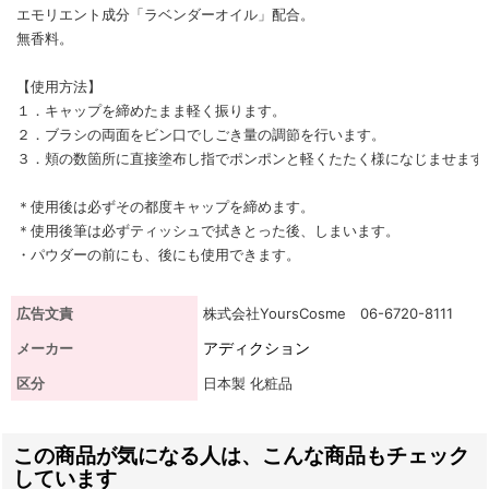
エモリエント成分「ラベンダーオイル」配合。
無香料。
【使用方法】
１．キャップを締めたまま軽く振ります。
２．ブラシの両面をビン口でしごき量の調節を行います。
３．頬の数箇所に直接塗布し指でポンポンと軽くたたく様になじませます
＊使用後は必ずその都度キャップを締めます。
＊使用後筆は必ずティッシュで拭きとった後、しまいます。
・パウダーの前にも、後にも使用できます。
広告文責
株式会社YoursCosme 06-6720-8111
アディクション
メーカー
区分
日本製 化粧品
この商品が気になる人は、こんな商品もチェック
しています