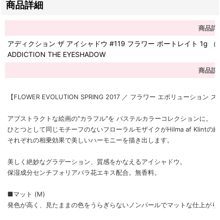
商品詳細
商品詳
アディクション ザ アイシャドウ #119 フラワー ポートレイト 1g 
ADDICTION THE EYESHADOW
商品説
【FLOWER EVOLUTION SPRING 2017 ／ フラワー エボリューション
アブストラクトな絵画の"カラフル"を パステルカラーコレクションに。
ひとつとして同じモチーフのないフローラルモザイクがHilma af Klint
それぞれの相乗効果で美しいハーモニーを描き出します。
美しく絶妙なグラデーション、質感をかなえるアイシャドウ。
保湿成分センチフォリアバラ花エキス配合。無香料。
■マット (M)
発色が高く、見たままの色をうらぎらないノンパールでマットな仕上がり