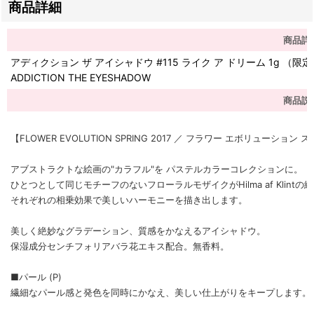
商品詳細
商品詳
アディクション ザ アイシャドウ #115 ライク ア ドリーム 1g （限定
ADDICTION THE EYESHADOW
商品説
【FLOWER EVOLUTION SPRING 2017 ／ フラワー エボリューション
アブストラクトな絵画の"カラフル"を パステルカラーコレクションに。
ひとつとして同じモチーフのないフローラルモザイクがHilma af Klint
それぞれの相乗効果で美しいハーモニーを描き出します。
美しく絶妙なグラデーション、質感をかなえるアイシャドウ。
保湿成分センチフォリアバラ花エキス配合。無香料。
■パール (P)
繊細なパール感と発色を同時にかなえ、美しい仕上がりをキープします。