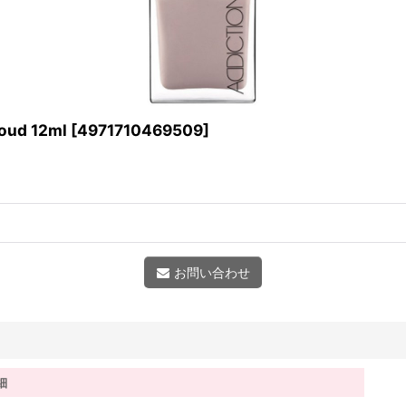
ud 12ml
[
4971710469509
]
お問い合わせ
細