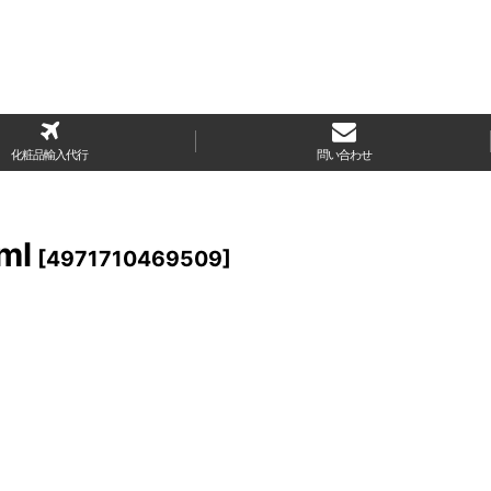
化粧品輸入代行
問い合わせ
ml
[
4971710469509
]