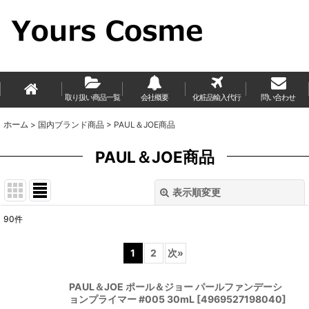
取り扱い商品一覧
会社概要
化粧品輸入代行
問い合わせ
ホーム
>
国内ブランド商品
>
PAUL＆JOE商品
PAUL＆JOE商品
表示順変更
閉じる
90
件
表示数
:
1
2
次
»
並び順
:
PAUL＆JOE ポール＆ジョー パールファンデーシ
ョンプライマー #005 30mL
[
4969527198040
]
絞り込む