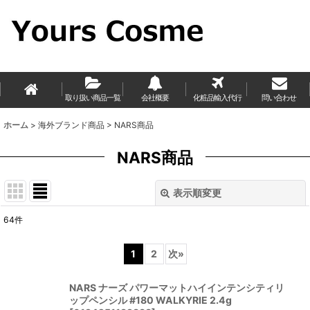
取り扱い商品一覧
会社概要
化粧品輸入代行
問い合わせ
ホーム
>
海外ブランド商品
>
NARS商品
NARS商品
表示順変更
閉じる
64
件
表示数
:
1
2
次
»
並び順
:
NARS ナーズ パワーマットハイインテンシティリ
ップペンシル #180 WALKYRIE 2.4g
絞り込む