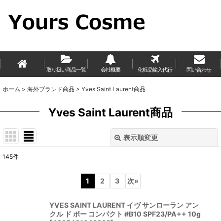
取り扱い商品一覧
会社概要
化粧品輸入代行
問い合わせ
ホーム
>
海外ブランド商品
>
Yves Saint Laurent商品
Yves Saint Laurent商品
表示順変更
閉じる
145
件
表示数
:
1
2
3
次
»
並び順
:
YVES SAINT LAURENT イヴ サンローラン アン
クル ド ポー コンパクト #B10 SPF23/PA++ 10g
絞り込む