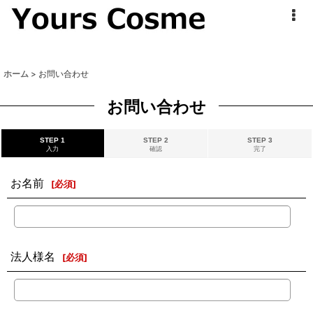
ホーム
>
お問い合わせ
お問い合わせ
STEP 1
STEP 2
STEP 3
入力
確認
完了
お名前
[
必須
]
法人様名
[
必須
]