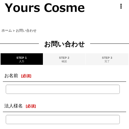
ホーム
>
お問い合わせ
お問い合わせ
STEP 1
STEP 2
STEP 3
入力
確認
完了
お名前
[
必須
]
法人様名
[
必須
]